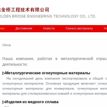
вки
Достижения
Новости
Скачать материалы
Н
Обзор​
Наша компания, работая в металлургической отра
деятельности:​
▷Металлургические огнеупорные материалы
​ На сегодняшний день компания экспортировала в общей с
огнеупорных материалов.​​ Основная продукция включает: огн
огнеупорные материалы для конвертеров, огнеупорные мат
материалы для сталеразливочных ковшей и огнеупорные материа
▷
Изделия из медного сплава