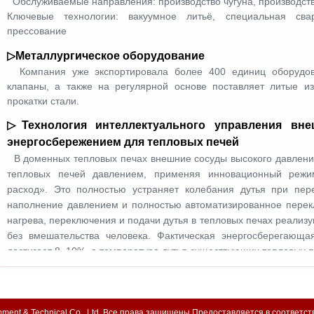
Обслуживаемые направления:​​ производство чугуна, производст
Ключевые технологии:​​ вакуумное литьё, специальная сва
прессование
▷
Металлургическое оборудование
Компания уже экспортировала более 400 единиц оборудова
клапаны, а также на регулярной основе поставляет литые и
прокатки стали.​
▷Технология интеллектуального управления вн
энергосбережением для тепловых печей
В доменных тепловых печах внешние сосуды высокого давлени
тепловых печей давлением, применяя инновационный реж
расход».​​ Это полностью устраняет колебания дутья при пе
наполнение давлением и полностью автоматизированное перек
нагрева, переключения и подачи дутья в тепловых печах реализ
без вмешательства человека. Фактическая энергосберегающа
достигает 8–10%, а температура дутья существующих тепловых 
quipment & Technical Co,. Ltd .Все права защищены.Предоставляется в соответс