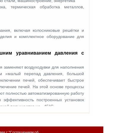
во стали, машиностроение, энергетика
рка, термическая обработка металлов,
ния, включая колосниковые решётки и
зделия и комплектное оборудование для
ешним уравниванием давления с
я заменяют воздуходувки для наполнения
им «малый перепад давления, большой
реключении печей, обеспечивает быстрое
лючение печей. На этой основе процессы
уют полностью автоматизированную работу
я эффективность построенных установок
печей повышается на ~45°C.
твии с "Соглашением об